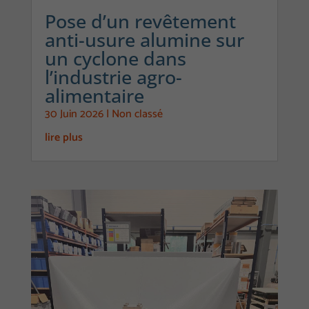
utilisateur,
Pose d’un revêtement
certaines
anti-usure alumine sur
fonctionnalités
un cyclone dans
utilisent des
l’industrie agro-
cookies. En
alimentaire
décidant de ne
30 Juin 2026
|
Non classé
pas les
accepter, ces
lire plus
fonctionnalités
pourraient ne
pas
fonctionner de
manière
optimale. Les
cookies
utilisés
regroupent les