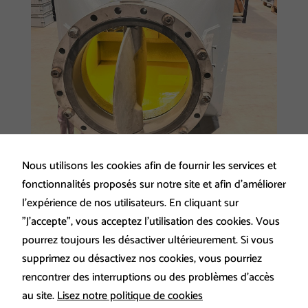
plateformes
d'hébergement
de médias tels
que YouTube.
Nous utilisons les cookies afin de fournir les services et
fonctionnalités proposés sur notre site et afin d’améliorer
l’expérience de nos utilisateurs. En cliquant sur
”J’accepte”, vous acceptez l’utilisation des cookies. Vous
Zoom sur la protection
pourrez toujours les désactiver ultérieurement. Si vous
anti-usure d’une trémie
supprimez ou désactivez nos cookies, vous pourriez
industrielle avec un
rencontrer des interruptions ou des problèmes d’accès
revêtement polymère
au site.
Lisez notre politique de cookies