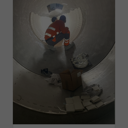
d'établir des
statistiques,
nous utilisons
des cookies.
Nous utilisons
Google
Analytics pour
l'établissement
de nos
statistiques.
Expérience
Afin
d'améliorer
l'expérience