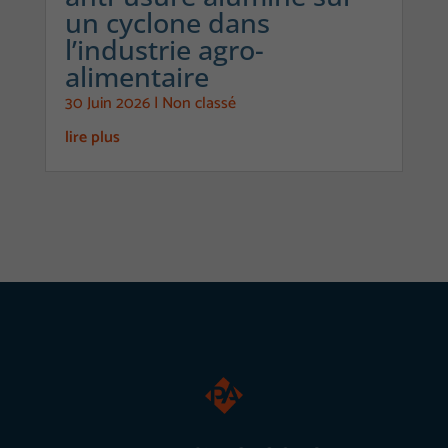
Statistiques
un cyclone dans
Afin de vous
l’industrie agro-
proposer des
alimentaire
évolutions et
30 Juin 2026
|
Non classé
d'établir des
lire plus
statistiques,
nous utilisons
des cookies.
Nous utilisons
Google
Analytics pour
l'établissement
de nos
statistiques.
Expérience