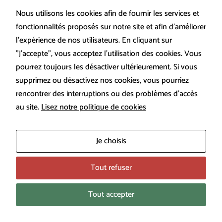
Nous utilisons les cookies afin de fournir les services et
fonctionnalités proposés sur notre site et afin d’améliorer
l’expérience de nos utilisateurs. En cliquant sur
”J’accepte”, vous acceptez l’utilisation des cookies. Vous
pourrez toujours les désactiver ultérieurement. Si vous
supprimez ou désactivez nos cookies, vous pourriez
rencontrer des interruptions ou des problèmes d’accès
au site.
Lisez notre politique de cookies
Fourniture d’une ligne
Je choisis
de transport en alumine
DN280
Tout refuser
Avr 1, 2025
Tout accepter
Nous venons de livrer les éléments en alumine
d'une ligne de transport chez un de nos clients