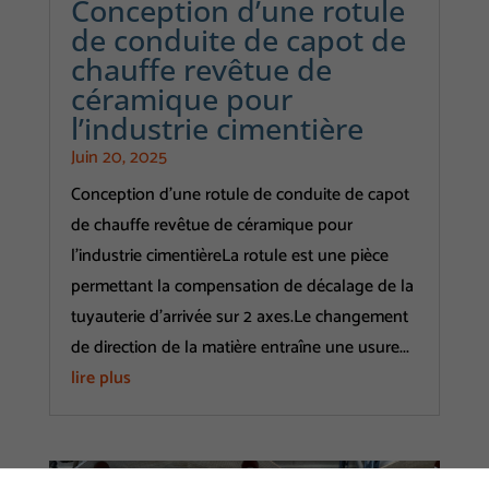
Conception d’une rotule
de conduite de capot de
chauffe revêtue de
céramique pour
l’industrie cimentière
Juin 20, 2025
Conception d'une rotule de conduite de capot
de chauffe revêtue de céramique pour
l’industrie cimentièreLa rotule est une pièce
permettant la compensation de décalage de la
tuyauterie d’arrivée sur 2 axes.Le changement
de direction de la matière entraîne une usure...
lire plus