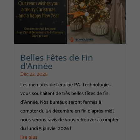
Statistiques
Afin de vous
proposer des
évolutions et
d'établir des
statistiques,
Belles Fêtes de Fin
nous utilisons
d’Année
des cookies.
Déc 23, 2025
Nous utilisons
Les membres de l'équipe PA. Technologies
Google
vous souhaitent de très belles fêtes de fin
Analytics pour
d'Année. Nos bureaux seront fermés à
l'établissement
compter du 24 décembre en fin d'après-midi,
de nos
nous serons ravis de vous retrouver à compter
statistiques.
du lundi 5 janvier 2026 !
lire plus